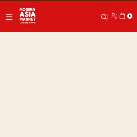
Skip to
content
0
IT
0
EM
S